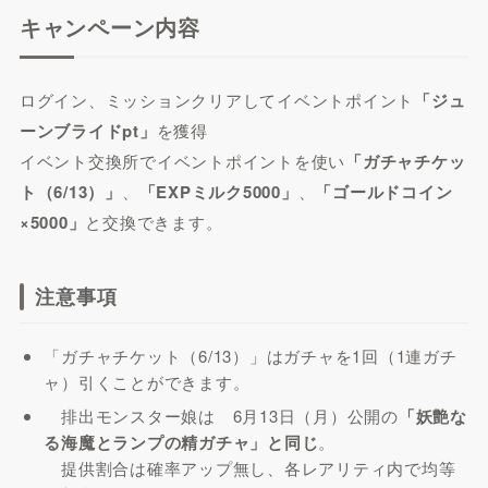
キャンペーン内容
ログイン、ミッションクリアしてイベントポイント
「ジュ
ーンブライドpt」
を獲得
イベント交換所でイベントポイントを使い
「ガチャチケッ
ト（6/13）」
、
「EXPミルク5000」
、
「ゴールドコイン
×5000」
と交換できます。
注意事項
「ガチャチケット（6/13）」はガチャを1回（1連ガチ
ャ）引くことができます。
排出モンスター娘は 6月13日（月）公開の
「妖艶な
る海魔とランプの精ガチャ」と同じ
。
提供割合は
確率アップ無し
、各レアリティ内で
均等