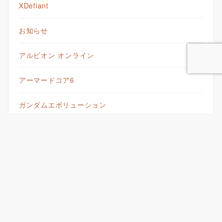
XDefiant
お知らせ
アルビオン オンライン
アーマードコア6
ガンダムエボリューション
ゲーム
モンスター娘TD
ロストストーリーズ
天啓パラドクス