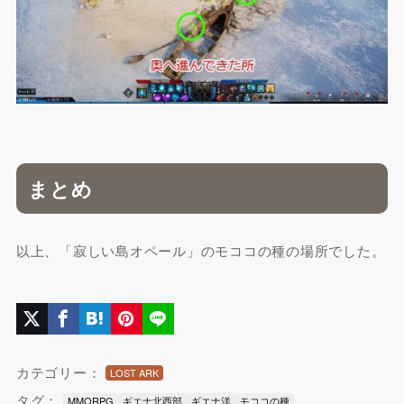
まとめ
以上、「寂しい島オペール」のモココの種の場所でした。
カテゴリー：
LOST ARK
タグ：
MMORPG
ギエナ北西部
ギエナ洋
モココの種